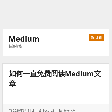
Medium
订阅
标签存档
如何一直免费阅读medium文
章
发
2020年6月11日
作
Secbro2
分
程序人生