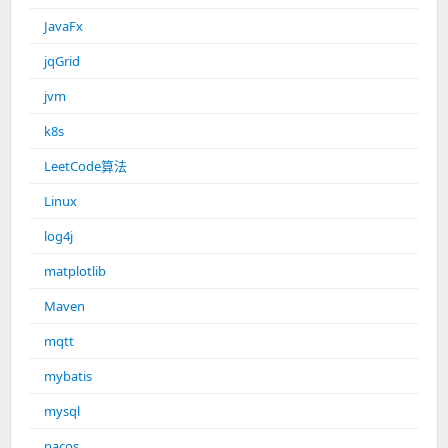
JavaFx
jqGrid
jvm
k8s
LeetCode算法
Linux
log4j
matplotlib
Maven
mqtt
mybatis
mysql
nacos