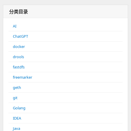
分类目录
AI
ChatGPT
docker
drools
fastdfs
freemarker
geth
git
Golang
IDEA
Java