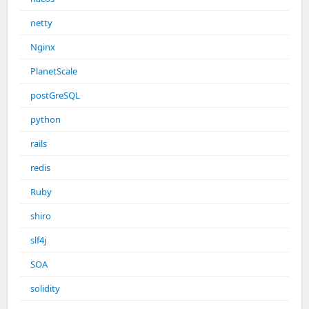
netty
Nginx
PlanetScale
postGreSQL
python
rails
redis
Ruby
shiro
slf4j
SOA
solidity