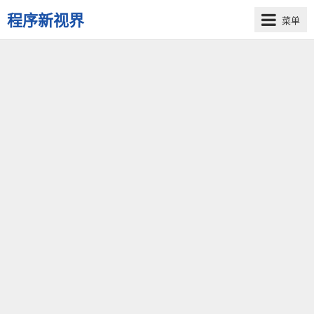
程序新视界
菜单
开
启
程
序
员
的
新
视
界