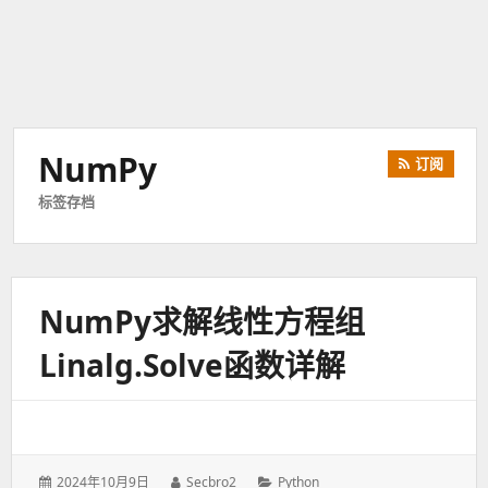
NumPy
订阅
标签存档
NumPy求解线性方程组
Linalg.solve函数详解
发
2024年10月9日
作
Secbro2
分
Python