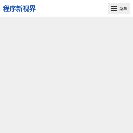
程序新视界
菜单
开
启
程
序
员
的
新
视
界