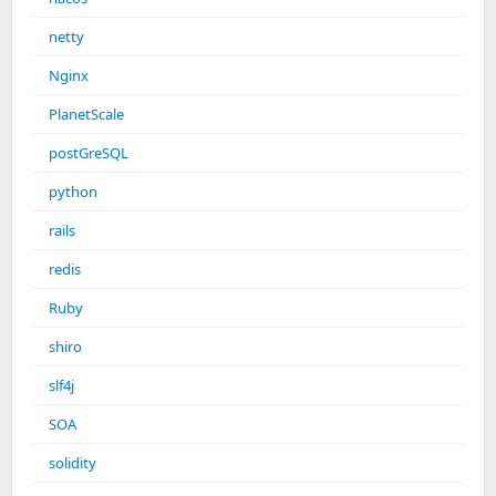
netty
Nginx
PlanetScale
postGreSQL
python
rails
redis
Ruby
shiro
slf4j
SOA
solidity