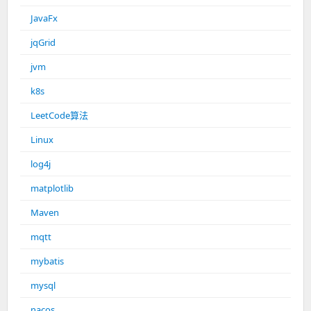
JavaFx
jqGrid
jvm
k8s
LeetCode算法
Linux
log4j
matplotlib
Maven
mqtt
mybatis
mysql
nacos