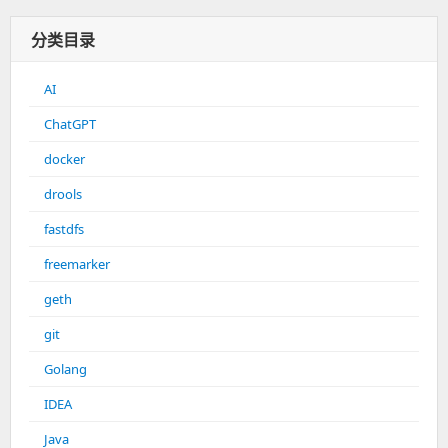
分类目录
AI
ChatGPT
docker
drools
fastdfs
freemarker
geth
git
Golang
IDEA
Java