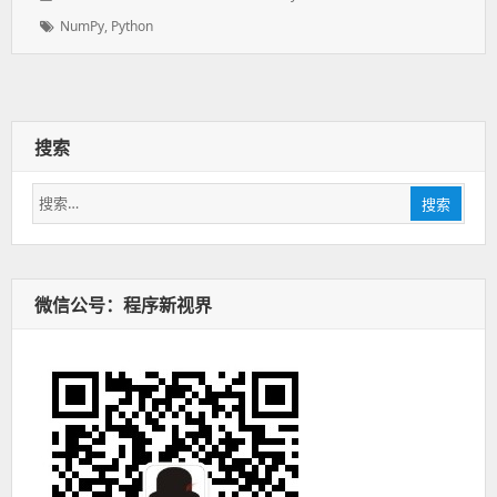
表
者：
类：
标
NumPy
,
Python
于：
签：
搜索
搜
搜索
索：
微信公号：程序新视界