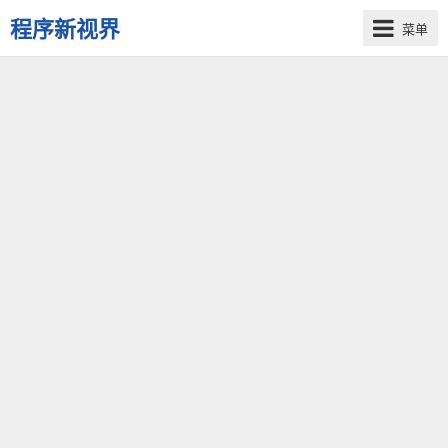
程序新视界
菜单
开
启
程
序
员
的
新
视
界