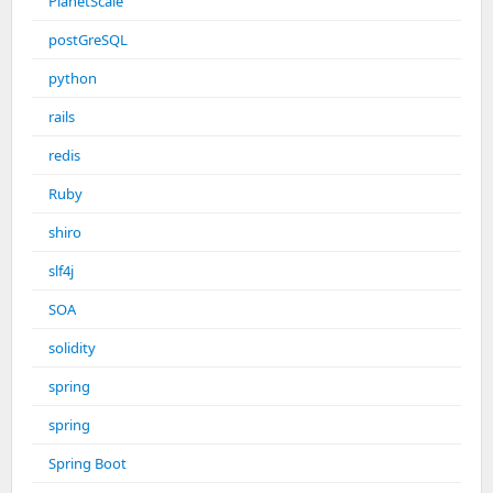
PlanetScale
postGreSQL
python
rails
redis
Ruby
shiro
slf4j
SOA
solidity
spring
spring
Spring Boot