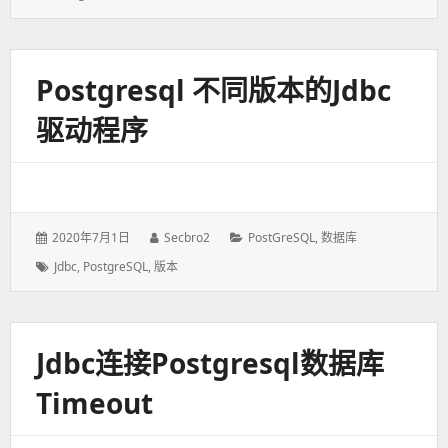
于：
签：
Postgresql 不同版本的jdbc
驱动程序
发
2020年7月1日
作
Secbro2
分
PostGreSQL
,
数据库
表
者：
类：
标
Jdbc
,
PostgreSQL
,
版本
于：
签：
Jdbc连接postgresql数据库
Timeout