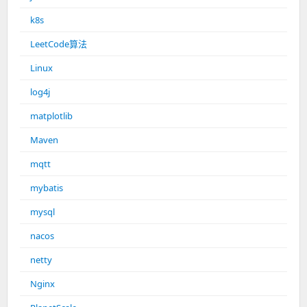
k8s
LeetCode算法
Linux
log4j
matplotlib
Maven
mqtt
mybatis
mysql
nacos
netty
Nginx