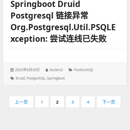
Springboot Druid
Postgresql 链接异常
Org.postgresql.util.PSQLE
Xception: 尝试连线已失败
发
2020年6月30日
作
Secbro2
分
PostGreSQL
表
者：
类：
标
Druid
,
PostgreSQL
,
Springboot
于：
签：
分
上一页
页
1
页
2
页
3
页
4
下一页
页
码：
码：
码：
码：