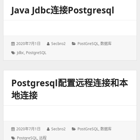
Java Jdbc连接postgresql
发
2020年7月1日
作
Secbro2
分
PostGreSQL
,
数据库
表
者：
类：
标
Jdbc
,
PostgreSQL
于：
签：
Postgresql配置远程连接和本
地连接
发
2020年7月1日
作
Secbro2
分
PostGreSQL
,
数据库
表
者：
类：
标
PostgreSQL
,
远程