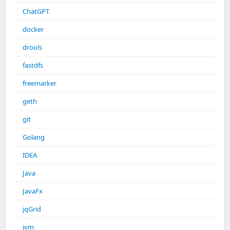
ChatGPT
docker
drools
fastdfs
freemarker
geth
git
Golang
IDEA
Java
JavaFx
jqGrid
jvm