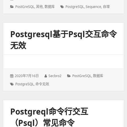
表
者：
分
PostGreSQL
,
其他
,
数据库
标
PostgreSQL
,
Sequence
,
自增
于：
类：
签：
Postgresql基于psql交互命令
无效
发
2020年7月16日
作
Secbro2
分
PostGreSQL
,
数据库
表
者：
类：
标
PostgreSQL
,
命令无效
于：
签：
Postgreql命令行交互
（psql）常见命令