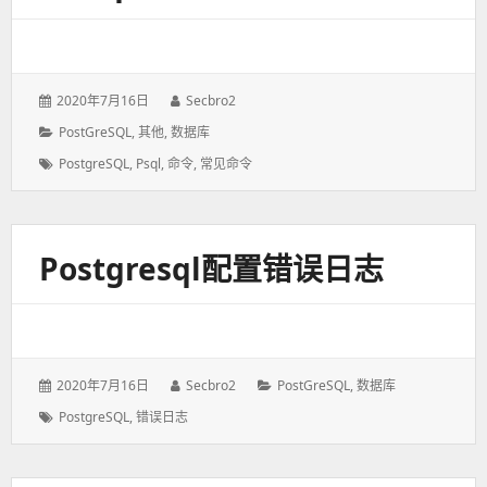
发
2020年7月16日
作
Secbro2
表
者：
分
PostGreSQL
,
其他
,
数据库
于：
类：
标
PostgreSQL
,
Psql
,
命令
,
常见命令
签：
Postgresql配置错误日志
发
2020年7月16日
作
Secbro2
分
PostGreSQL
,
数据库
表
者：
类：
标
PostgreSQL
,
错误日志
于：
签：