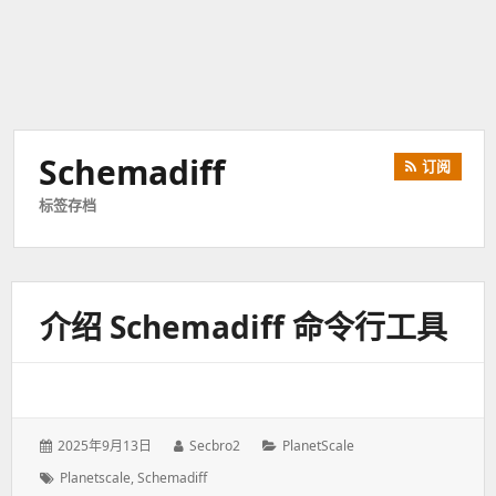
Schemadiff
订阅
标签存档
介绍 Schemadiff 命令行工具
发
2025年9月13日
作
Secbro2
分
PlanetScale
表
者：
类：
标
Planetscale
,
Schemadiff
于：