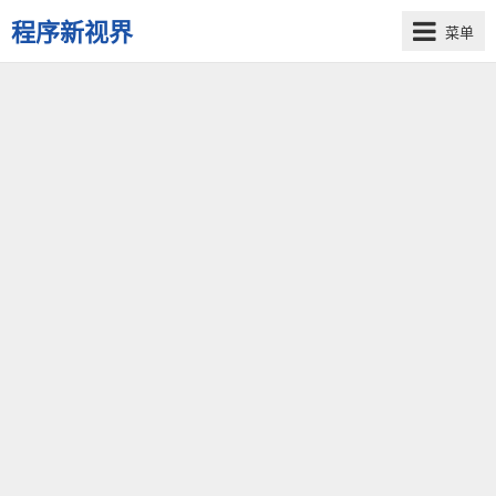
程序新视界
菜单
开
启
程
序
员
的
新
视
界