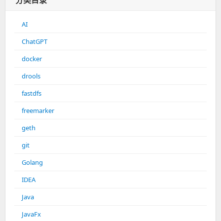
分类目录
AI
ChatGPT
docker
drools
fastdfs
freemarker
geth
git
Golang
IDEA
Java
JavaFx