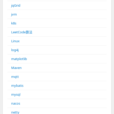
jqGrid
jvm
k8s
LeetCode算法
Linux
log4j
matplotlib
Maven
mqtt
mybatis
mysql
nacos
netty