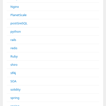
Nginx
PlanetScale
postGreSQL
python
rails
redis
Ruby
shiro
slf4j
SOA
solidity
spring