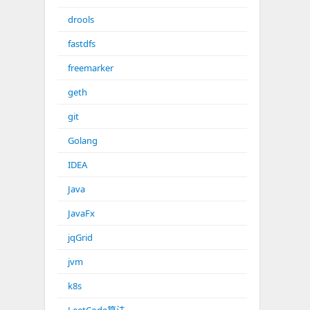
drools
fastdfs
freemarker
geth
git
Golang
IDEA
Java
JavaFx
jqGrid
jvm
k8s