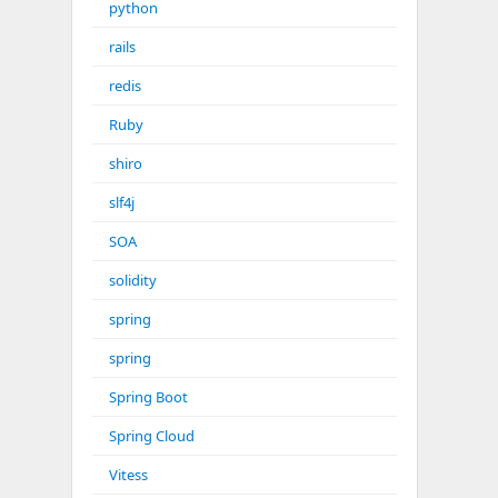
python
rails
redis
Ruby
shiro
slf4j
SOA
solidity
spring
spring
Spring Boot
Spring Cloud
Vitess