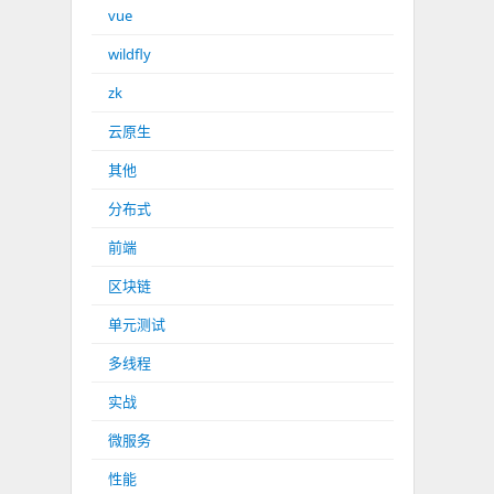
vue
wildfly
zk
云原生
其他
分布式
前端
区块链
单元测试
多线程
实战
微服务
性能