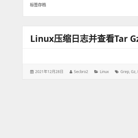
标签存档
Linux压缩日志并查看tar 
发
2021年12月28日
作
Secbro2
分
Linux
标
Grep
,
Gz
,
表
者：
类：
签：
于：