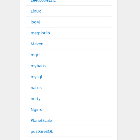
LeetCode算法
Linux
log4j
matplotlib
Maven
mqtt
mybatis
mysql
nacos
netty
Nginx
PlanetScale
postGreSQL