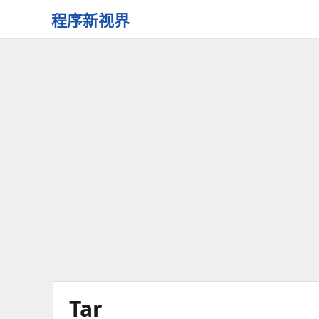
程序新视界
开
启
程
序
员
的
新
视
界
Tar