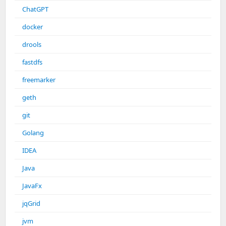
ChatGPT
docker
drools
fastdfs
freemarker
geth
git
Golang
IDEA
Java
JavaFx
jqGrid
jvm