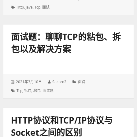
表
者：
类：
标
Http
,
Java
,
Tcp
,
面试
于：
签：
面试题：聊聊TCP的粘包、拆
包以及解决方案
发
2021年3月10日
作
Secbro2
分
面试
表
者：
类：
标
Tcp
,
拆包
,
粘包
,
面试题
于：
签：
HTTP协议和TCP/IP协议与
Socket之间的区别