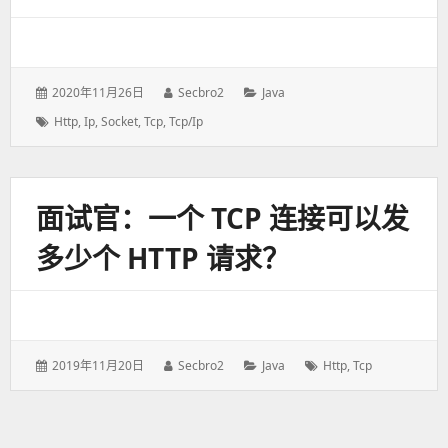
发
2020年11月26日
作
Secbro2
分
Java
表
者：
类：
标
Http
,
Ip
,
Socket
,
Tcp
,
Tcp/ip
于：
签：
面试官：一个 TCP 连接可以发
多少个 HTTP 请求？
发
2019年11月20日
作
Secbro2
分
Java
标
Http
,
Tcp
表
者：
类：
签：
于：