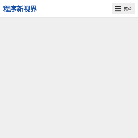
程序新视界
菜单
开
启
程
序
员
的
新
视
界