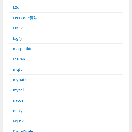
k8s
LeetCode算法
Linux
log4j
matplotlib
Maven
mqtt
mybatis
mysql
nacos
netty
Nginx
PlanetScale