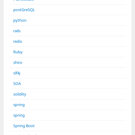
postGreSQL
python
rails
redis
Ruby
shiro
slf4j
SOA
solidity
spring
spring
Spring Boot