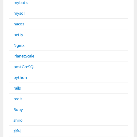
mybatis
mysql
nacos
netty
Nginx
PlanetScale
postGreSQL
python
rails
redis
Ruby
shiro
slf4j