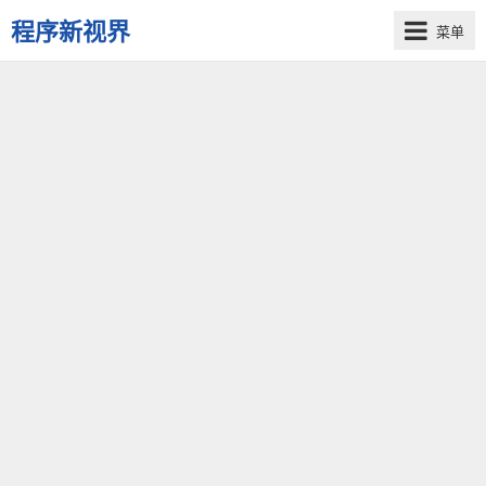
程序新视界
菜单
开
启
程
序
员
的
新
视
界