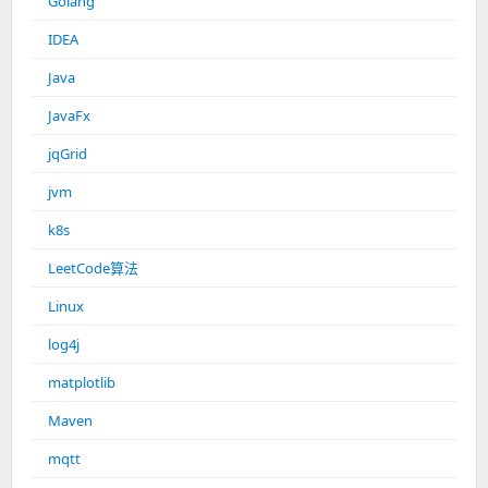
Golang
IDEA
Java
JavaFx
jqGrid
jvm
k8s
LeetCode算法
Linux
log4j
matplotlib
Maven
mqtt