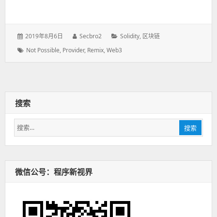
发
2019年8月6日
作
Secbro2
分
Solidity
,
区块链
表
者：
类：
标
Not Possible
,
Provider
,
Remix
,
Web3
于：
签：
搜索
搜
搜索
索：
微信公号：程序新视界