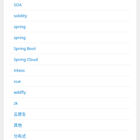
SOA
solidity
spring
spring
Spring Boot
Spring Cloud
Vitess
vue
wildfly
zk
云原生
其他
分布式