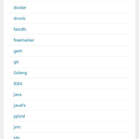
docker
drools
fastdfs
freemarker
geth
git
Golang
IDEA
Java
JavaFx
jqGrid
jvm
k8s