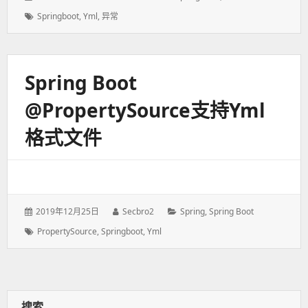
表
者：
类：
标
Springboot
,
Yml
,
异常
于：
签：
Spring Boot
@PropertySource支持yml
格式文件
发
2019年12月25日
作
Secbro2
分
Spring
,
Spring Boot
表
者：
类：
标
PropertySource
,
Springboot
,
Yml
于：
签：
搜索