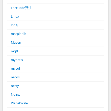
LeetCode算法
Linux
log4j
matplotlib
Maven
mqtt
mybatis
mysql
nacos
netty
Nginx
PlanetScale