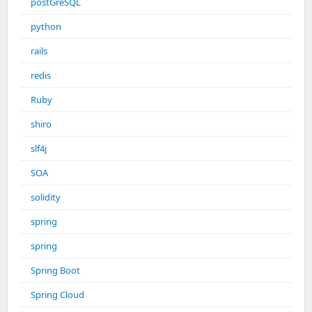
postGreSQL
python
rails
redis
Ruby
shiro
slf4j
SOA
solidity
spring
spring
Spring Boot
Spring Cloud