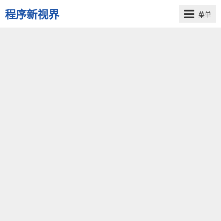
程序新视界
菜单
开
启
程
序
员
的
新
视
界