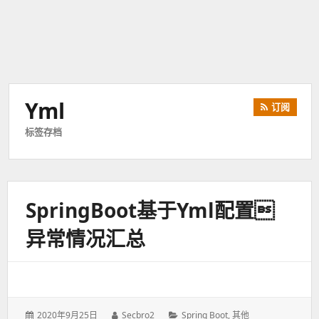
Yml
订阅
标签存档
SpringBoot基于yml配置
异常情况汇总
发
2020年9月25日
作
Secbro2
分
Spring Boot
,
其他