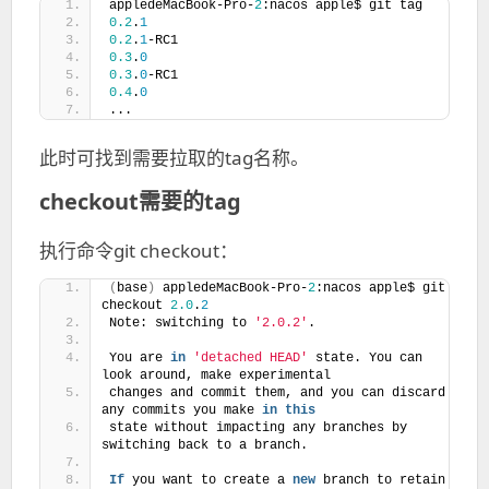
appledeMacBook-Pro-
2
:nacos apple$ git tag
0.2
.
1
0.2
.
1
-RC1
0.3
.
0
0.3
.
0
-RC1
0.4
.
0
...
此时可找到需要拉取的tag名称。
checkout需要的tag
执行命令git checkout：
(
base
)
 appledeMacBook-Pro-
2
:nacos apple$ git 
checkout 
2.0
.
2
Note: switching to 
'2.0.2'
.
You are 
in
'detached HEAD'
 state. You can 
look around, make experimental
changes and commit them, and you can discard 
any commits you make 
in
this
state without impacting any branches by 
switching back to a branch.
If
 you want to create a 
new
 branch to retain 