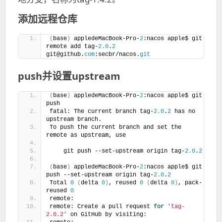
添加远程仓库
(
base
)
 appledeMacBook-Pro-
2
:nacos apple$ git 
remote add tag-
2.0
.
2
git@github.
com
:secbr/nacos.
git
push并设置upstream
(
base
)
 appledeMacBook-Pro-
2
:nacos apple$ git 
push
fatal: The current branch tag-
2.0
.
2
 has no 
upstream branch.
To push the current branch and set the 
remote as upstream, use
    git push --set-upstream origin tag-
2.0
.
2
(
base
)
 appledeMacBook-Pro-
2
:nacos apple$ git 
push --set-upstream origin tag-
2.0
.
2
Total 
0
(
delta 
0
)
, reused 
0
(
delta 
0
)
, pack-
reused 
0
remote:
remote: Create a pull request 
for
'tag-
2.0.2'
 on GitHub by visiting: