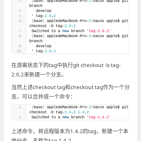
(
base
)
 appledeMacBook-Pro-
2
:nacos apple$ git 
branch
  develop
*
 tag-
2.0
.
2
(
base
)
 appledeMacBook-Pro-
2
:nacos apple$ git 
checkout -b tag-
2.0
.
2
Switched to a 
new
 branch 
'tag-2.0.2'
(
base
)
 appledeMacBook-Pro-
2
:nacos apple$ git 
branch
  develop
*
 tag-
2.0
.
2
在游离状态下的tag中执行git checkout -b tag-
2.0.2来新建一个分支。
当然上述checkout tag和checkout tag作为一个分
支，可以合并成一个命令：
(
base
)
 appledeMacBook-Pro-
2
:nacos apple$ git 
checkout -b tag-
1.4
.
2
1.4
.
2
Switched to a 
new
 branch 
'tag-1.4.2'
上述命令，将远程版本为1.4.2的tag，新建一个本
地分支，名称为tag-1.4.2。