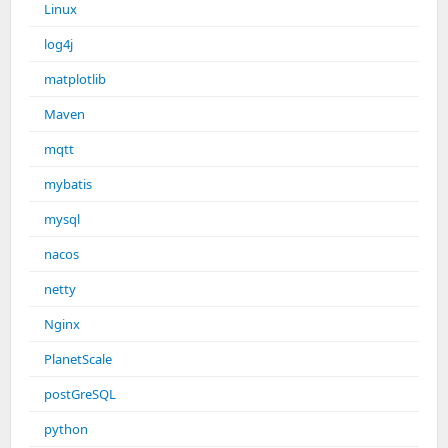
Linux
log4j
matplotlib
Maven
mqtt
mybatis
mysql
nacos
netty
Nginx
PlanetScale
postGreSQL
python