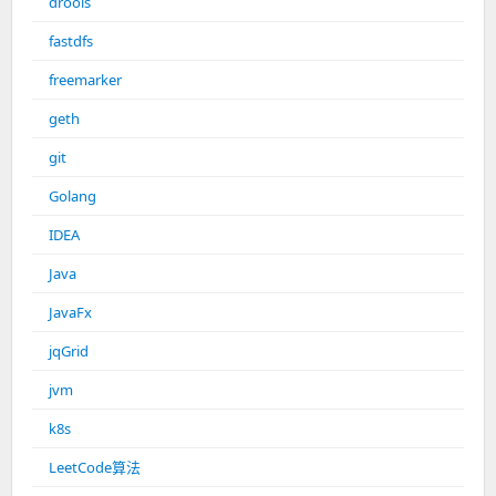
drools
fastdfs
freemarker
geth
git
Golang
IDEA
Java
JavaFx
jqGrid
jvm
k8s
LeetCode算法