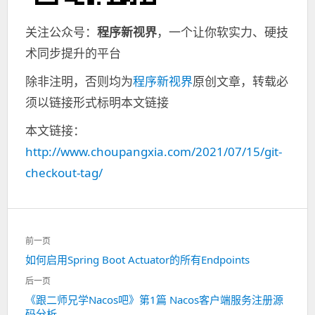
关注公众号：
程序新视界
，一个让你软实力、硬技
术同步提升的平台
除非注明，否则均为
程序新视界
原创文章，转载必
须以链接形式标明本文链接
本文链接：
http://www.choupangxia.com/2021/07/15/git-
checkout-tag/
文
前一页
章
如何启用Spring Boot Actuator的所有Endpoints
上
导
一
航
后一页
篇：
《跟二师兄学Nacos吧》第1篇 Nacos客户端服务注册源
下
码分析