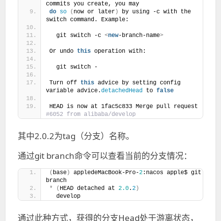
commits you create, you may
do
so
(
now or later
)
 by using -c with the 
switch command. Example:
  git switch -c 
<
new
-branch-name
>
Or undo 
this
 operation with:
  git switch -
Turn off 
this
 advice by setting config 
variable advice.
detachedHead
 to 
false
HEAD is now at 1fac5c833 Merge pull request
#6052 from alibaba/develop
其中2.0.2为tag（分支）名称。
通过git branch命令可以查看当前的分支情况：
(
base
)
 appledeMacBook-Pro-
2
:nacos apple$ git 
branch
*
(
HEAD detached at 
2.0
.
2
)
  develop
通过此种方式，获得的分支Head处于游离状态，