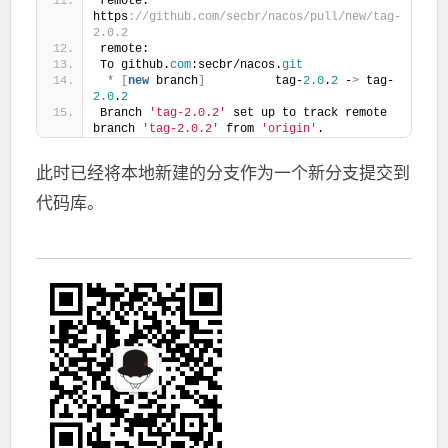
remote:      
https
://github.com/secbr/nacos/pull/new/tag-
2.0.2
remote:
To github.
com
:secbr/nacos.
git
*
[
new
 branch
]
          tag-
2.0
.
2
 -
>
 tag-
2.0
.
2
Branch 
'tag-2.0.2'
 set up to track remote 
branch 
'tag-2.0.2'
 from 
'origin'
.
此时已经将本地新建的分支作为一个新分支提交到
代码库。