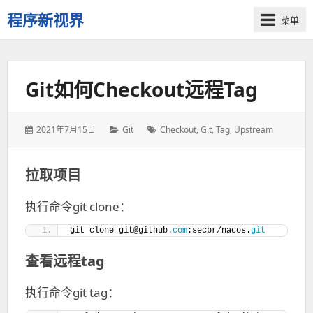
程序新视界
菜单
开
启
程
Git如何checkout远程tag
序
员
的
发
2021年7月15日
分
Git
标
Checkout
,
Git
,
Tag
,
Upstream
新
表
类：
签：
视
于：
界
拉取项目
执行命令git clone：
git clone git@github.
com
:secbr/nacos.
git
查看远程tag
执行命令git tag：