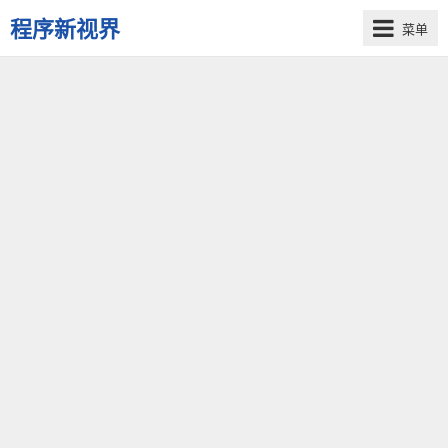
程序新视界
菜单
开
启
程
序
员
的
新
视
界