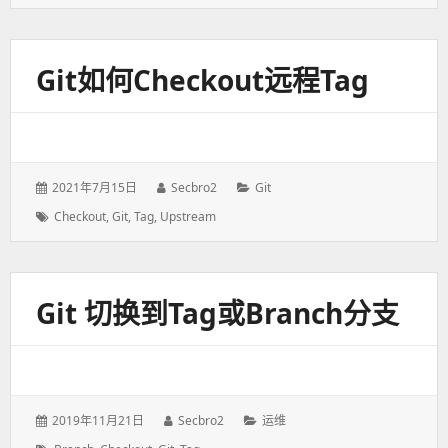
签：
Git如何checkout远程tag
发
2021年7月15日
作
Secbro2
分
Git
表
者：
类：
标
Checkout
,
Git
,
Tag
,
Upstream
于：
签：
Git 切换到tag或branch分支
发
2019年11月21日
作
Secbro2
分
运维
表
者：
类：