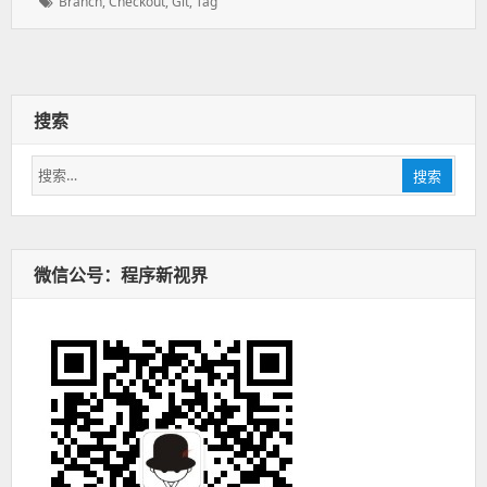
标
Branch
,
Checkout
,
Git
,
Tag
于：
签：
搜索
搜
搜索
索：
微信公号：程序新视界