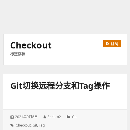
Checkout
订阅
标签存档
Git切换远程分支和tag操作
发
2021年9月8日
作
Secbro2
分
Git
表
者：
类：
标
Checkout
,
Git
,
Tag
于：