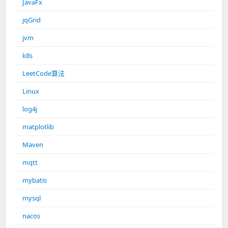
JavaFx
jqGrid
jvm
k8s
LeetCode算法
Linux
log4j
matplotlib
Maven
mqtt
mybatis
mysql
nacos