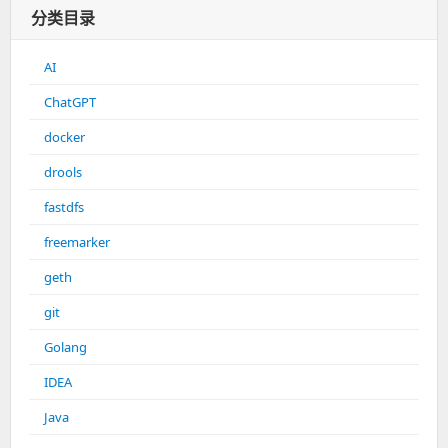
分类目录
AI
ChatGPT
docker
drools
fastdfs
freemarker
geth
git
Golang
IDEA
Java