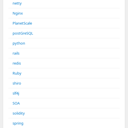
netty
Nginx
PlanetScale
postGreSQL
python
rails
redis
Ruby
shiro
slf4j
SOA
solidity
spring