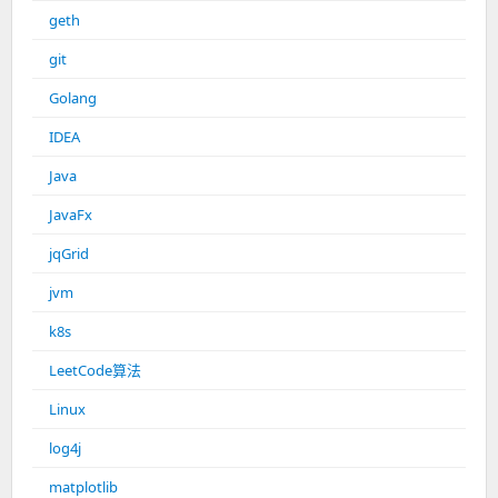
geth
git
Golang
IDEA
Java
JavaFx
jqGrid
jvm
k8s
LeetCode算法
Linux
log4j
matplotlib