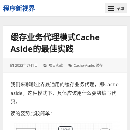
程序新视界
菜单
开
启
程
缓存业务代理模式Cache
序
员
Aside的最佳实践
的
新
视
发
2022年7月1日
分
项目实战
标
Cache-Aside
,
缓存
界
表
类：
签：
于：
我们来聊聊业界最通用的缓存业务代理，即Cache
aside，这种模式下，具体应该用什么姿势编写代
码。
读的姿势比较简单：