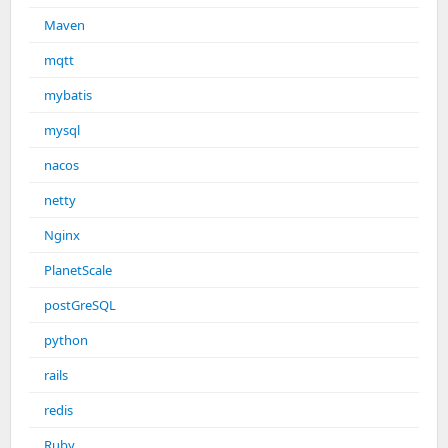
Maven
mqtt
mybatis
mysql
nacos
netty
Nginx
PlanetScale
postGreSQL
python
rails
redis
Ruby