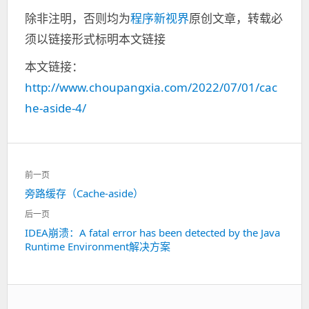
除非注明，否则均为
程序新视界
原创文章，转载必
须以链接形式标明本文链接
本文链接：
http://www.choupangxia.com/2022/07/01/cac
he-aside-4/
文
前一页
章
旁路缓存（Cache-aside）
上
导
一
航
后一页
篇：
IDEA崩溃：A fatal error has been detected by the Java
下
Runtime Environment解决方案
一
篇：