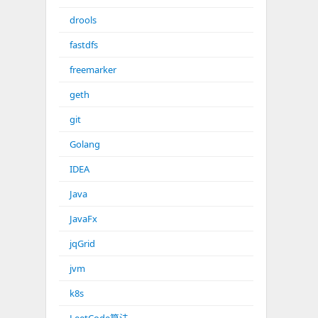
drools
fastdfs
freemarker
geth
git
Golang
IDEA
Java
JavaFx
jqGrid
jvm
k8s