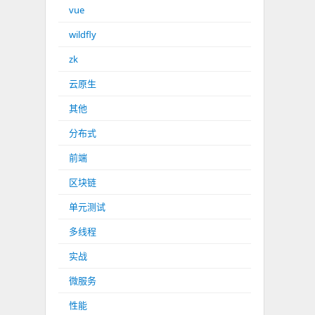
vue
wildfly
zk
云原生
其他
分布式
前端
区块链
单元测试
多线程
实战
微服务
性能