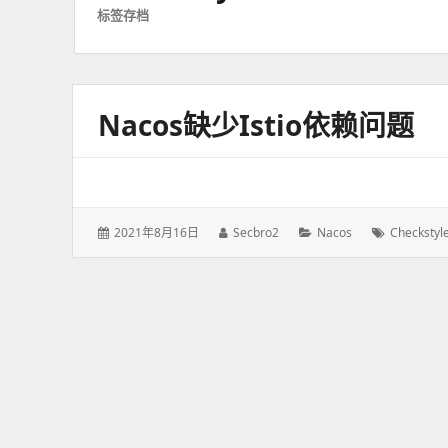
标签存档
Nacos缺少istio依赖问题
发
2021年8月16日
作
Secbro2
分
Nacos
标
Checkstyl
表
者：
类：
签：
于：