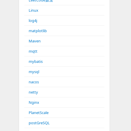
LeetCode算法
Linux
log4j
matplotlib
Maven
mqtt
mybatis
mysql
nacos
netty
Nginx
PlanetScale
postGreSQL