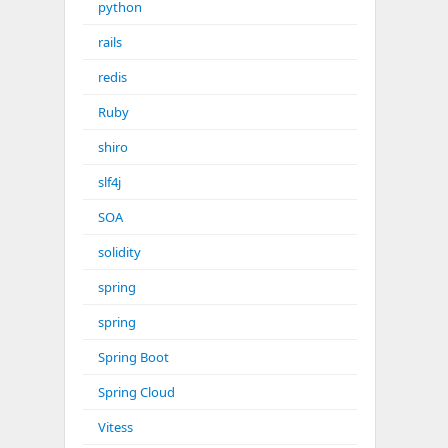
python
rails
redis
Ruby
shiro
slf4j
SOA
solidity
spring
spring
Spring Boot
Spring Cloud
Vitess