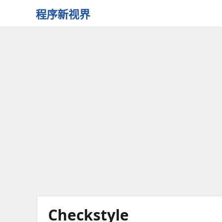
程序新视界
开
启
程
序
员
的
新
视
界
Checkstyle