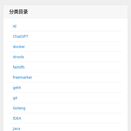
分类目录
AI
ChatGPT
docker
drools
fastdfs
freemarker
geth
git
Golang
IDEA
Java