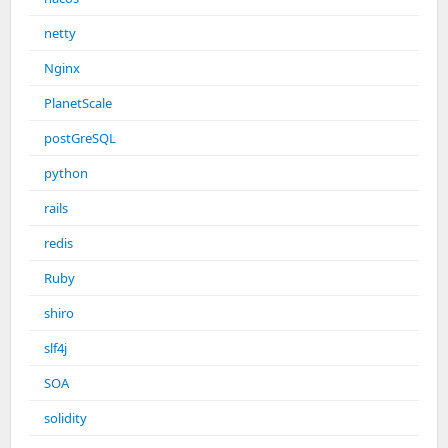
netty
Nginx
PlanetScale
postGreSQL
python
rails
redis
Ruby
shiro
slf4j
SOA
solidity