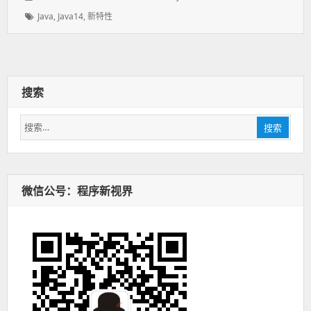
表
者：
类：
标
Java
,
Java14
,
新特性
于：
签：
搜索
搜
搜索
索：
微信公号：程序新视界