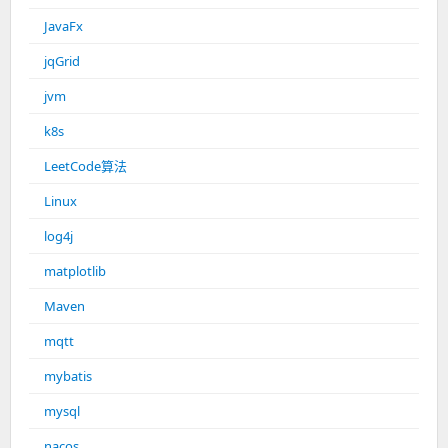
JavaFx
jqGrid
jvm
k8s
LeetCode算法
Linux
log4j
matplotlib
Maven
mqtt
mybatis
mysql
nacos