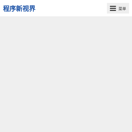
程序新视界
菜单
开
启
程
序
员
的
新
视
界