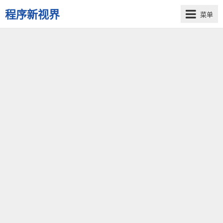
程序新视界
菜单
开
启
程
序
员
的
新
视
界