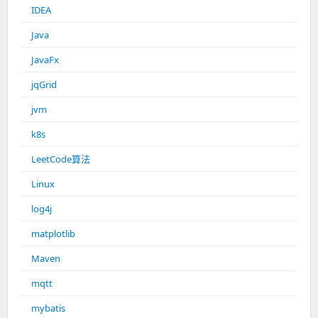
IDEA
Java
JavaFx
jqGrid
jvm
k8s
LeetCode算法
Linux
log4j
matplotlib
Maven
mqtt
mybatis