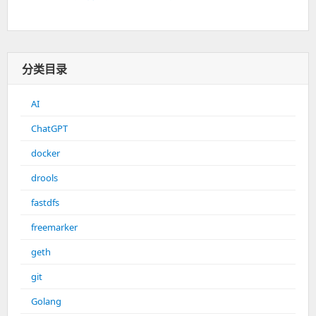
分类目录
AI
ChatGPT
docker
drools
fastdfs
freemarker
geth
git
Golang