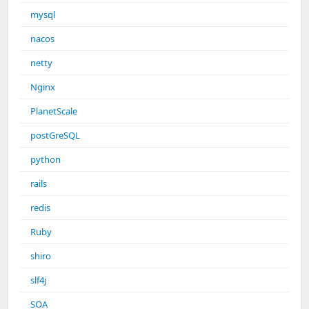
mysql
nacos
netty
Nginx
PlanetScale
postGreSQL
python
rails
redis
Ruby
shiro
slf4j
SOA