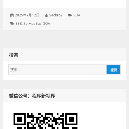
发
2025年7月12日
作
Secbro2
分
SOA
表
者：
类：
标
ESB
,
ServiceBus
,
SOA
于：
签：
搜索
搜
搜索
索：
微信公号：程序新视界