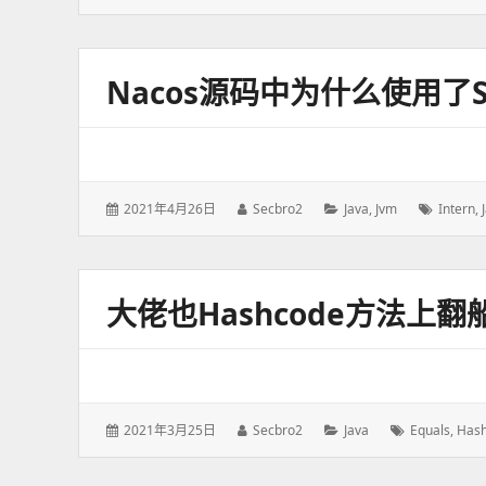
表
者：
类：
签：
于：
Nacos源码中为什么使用了Str
发
2021年4月26日
作
Secbro2
分
Java
,
Jvm
标
Intern
,
表
者：
类：
签：
于：
大佬也hashcode方法上
发
2021年3月25日
作
Secbro2
分
Java
标
Equals
,
Has
表
者：
类：
签：
于：