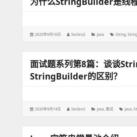
为什么StringBuilder
发
2020年9月16日
作
Secbro2
分
Java
标
String
,
Strin
表
者：
类：
签：
于：
面试题系列第8篇：谈谈String
StringBuilder的区别？
发
2020年9月14日
作
Secbro2
分
Java
,
面试
标
Java
,
St
表
者：
类：
签：
于：