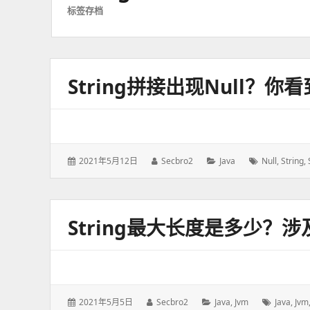
标签存档
String拼接出现null？
发
2021年5月12日
作
Secbro2
分
Java
标
Null
,
String
,
表
者：
类：
签：
于：
String最大长度是多少？
发
2021年5月5日
作
Secbro2
分
Java
,
Jvm
标
Java
,
Jvm