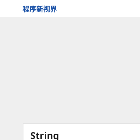
程序新视界
开
启
程
序
员
的
新
视
界
String