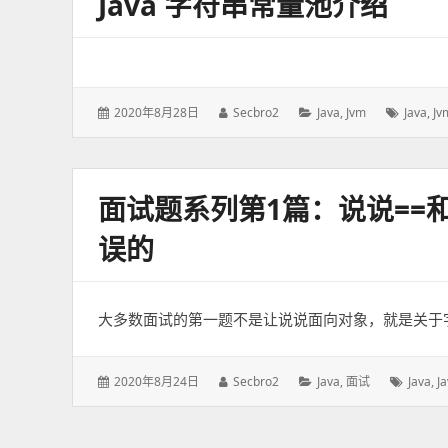
Java 字符串常量池介绍
发
2020年8月28日
作
Secbro2
分
Java
,
Jvm
标
Java
,
Jv
表
者：
类：
签：
于：
面试题系列第1篇：说说==和
误的
大多数面试的第一题不是让说说面向对象，就是关于字符
发
2020年8月24日
作
Secbro2
分
Java
,
面试
标
Java
,
J
表
者：
类：
签：
于：