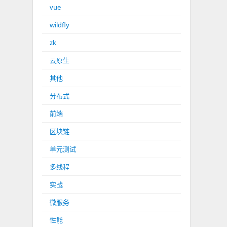
vue
wildfly
zk
云原生
其他
分布式
前端
区块链
单元测试
多线程
实战
微服务
性能