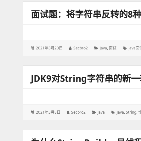
面试题：将字符串反转的8
发
2021年3月20日
作
Secbro2
分
Java
,
面试
标
Java面
表
者：
类：
签：
于：
JDK9对String字符串的
发
2021年3月8日
作
Secbro2
分
Java
标
Java
,
String
,
表
者：
类：
签：
于：