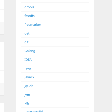
drools
fastdfs
freemarker
geth
git
Golang
IDEA
Java
JavaFx
jqGrid
jvm
k8s