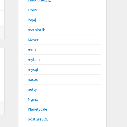
LeetCode算法
Linux
log4j
matplotlib
Maven
mqtt
mybatis
mysql
nacos
netty
Nginx
PlanetScale
postGreSQL