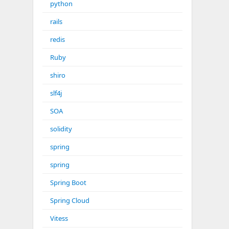
python
rails
redis
Ruby
shiro
slf4j
SOA
solidity
spring
spring
Spring Boot
Spring Cloud
Vitess