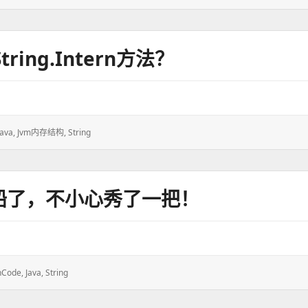
ing.intern方法？
Java
,
Jvm内存结构
,
String
翻船了，不小心秀了一把！
hCode
,
Java
,
String