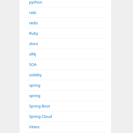
python
rails
redis
Ruby
shiro
slf4j
SOA
solidity
spring
spring
Spring Boot
Spring Cloud
Vitess