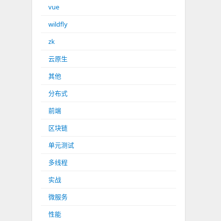
vue
wildfly
zk
云原生
其他
分布式
前端
区块链
单元测试
多线程
实战
微服务
性能