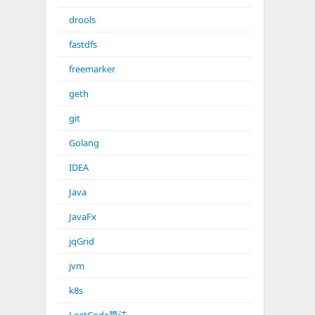
drools
fastdfs
freemarker
geth
git
Golang
IDEA
Java
JavaFx
jqGrid
jvm
k8s