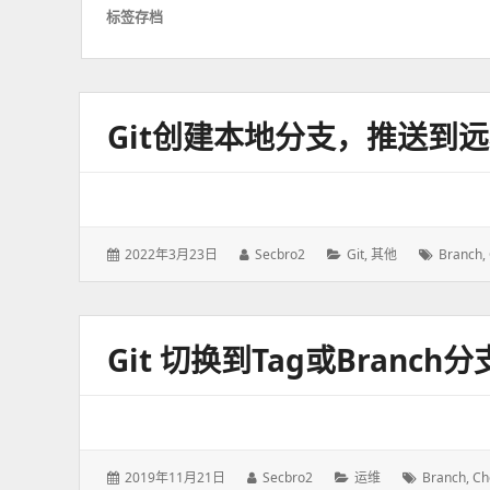
标签存档
Git创建本地分支，推送到
发
2022年3月23日
作
Secbro2
分
Git
,
其他
标
Branch
,
表
者：
类：
签：
于：
Git 切换到tag或branch分
发
2019年11月21日
作
Secbro2
分
运维
标
Branch
,
Ch