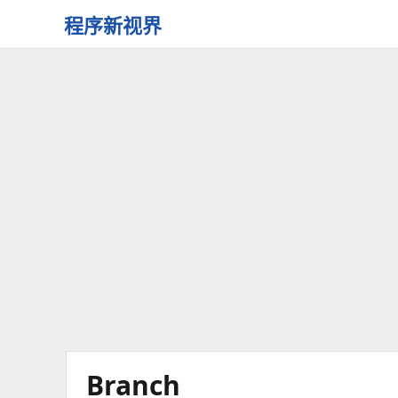
程序新视界
开
启
程
序
员
的
新
视
界
Branch