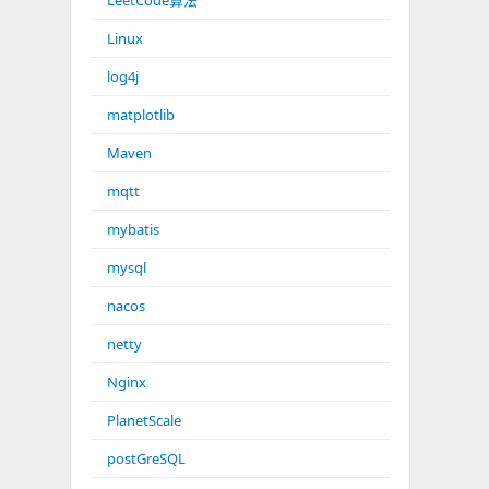
LeetCode算法
Linux
log4j
matplotlib
Maven
mqtt
mybatis
mysql
nacos
netty
Nginx
PlanetScale
postGreSQL