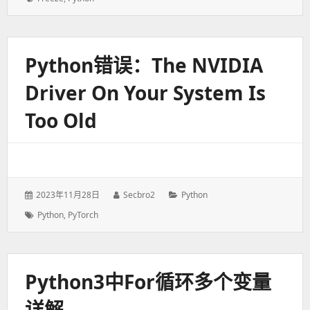
于：
签：
Python错误：The NVIDIA
Driver On Your System Is
Too Old
发
2023年11月28日
作
Secbro2
分
Python
表
者：
类：
标
Python
,
PyTorch
于：
签：
Python3中for循环多个变量
详解