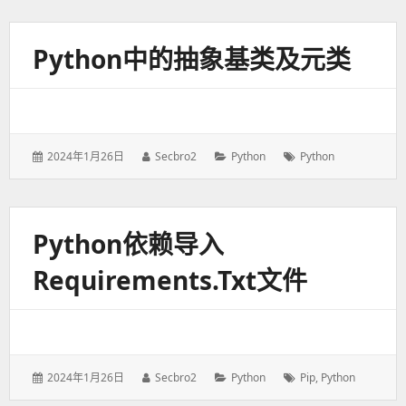
于：
Python中的抽象基类及元类
发
2024年1月26日
作
Secbro2
分
Python
标
Python
表
者：
类：
签：
于：
Python依赖导入
Requirements.txt文件
发
2024年1月26日
作
Secbro2
分
Python
标
Pip
,
Python
表
者：
类：
签：