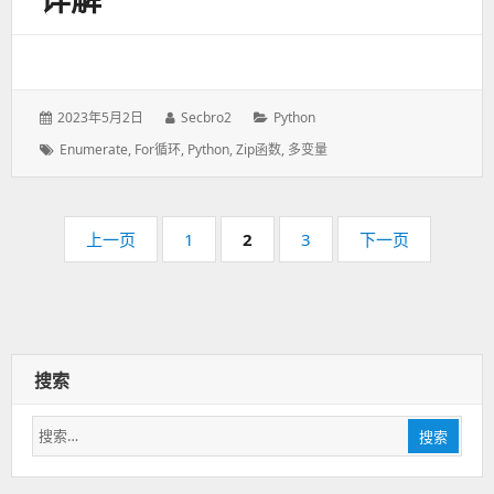
发
2023年5月2日
作
Secbro2
分
Python
表
者：
类：
标
Enumerate
,
For循环
,
Python
,
Zip函数
,
多变量
于：
签：
分
上一页
页
1
页
2
页
3
下一页
页
码：
码：
码：
搜索
搜
搜索
索：