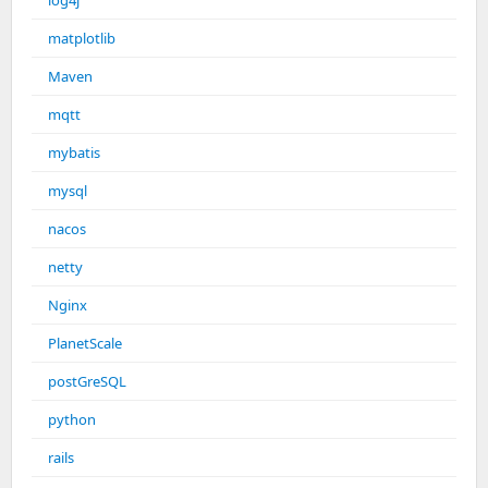
log4j
matplotlib
Maven
mqtt
mybatis
mysql
nacos
netty
Nginx
PlanetScale
postGreSQL
python
rails