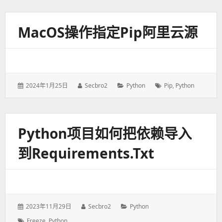
于：
MacOS操作指定pip阿里云源
发
2024年1月25日
作
Secbro2
分
Python
标
Pip
,
Python
表
者：
类：
签：
于：
Python项目如何把依赖导入
到requirements.txt
发
2023年11月29日
作
Secbro2
分
Python
表
者：
类：
标
Freeze
,
Python