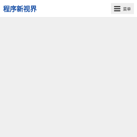
程序新视界
菜单
开
启
程
序
员
的
新
视
界