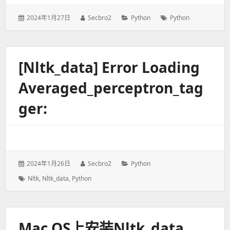
发
2024年1月27日
作
Secbro2
分
Python
标
Python
表
者：
类：
签：
于：
[nltk_data] Error Loading
Averaged_perceptron_tag
Ger:
发
2024年1月26日
作
Secbro2
分
Python
表
者：
类：
标
Nltk
,
Nltk_data
,
Python
于：
签：
Mac OS上安装nltk_data