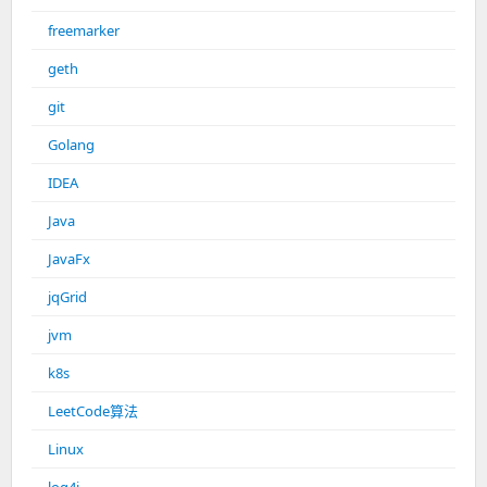
freemarker
geth
git
Golang
IDEA
Java
JavaFx
jqGrid
jvm
k8s
LeetCode算法
Linux