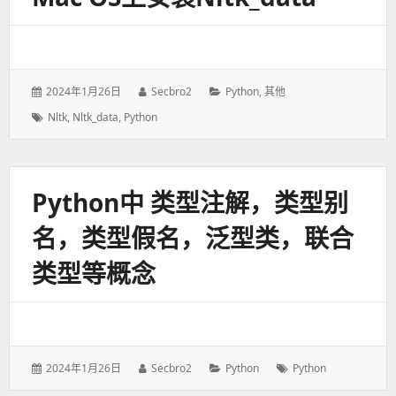
发
2024年1月26日
作
Secbro2
分
Python
,
其他
表
者：
类：
标
Nltk
,
Nltk_data
,
Python
于：
签：
Python中 类型注解，类型别
名，类型假名，泛型类，联合
类型等概念
发
2024年1月26日
作
Secbro2
分
Python
标
Python
表
者：
类：
签：